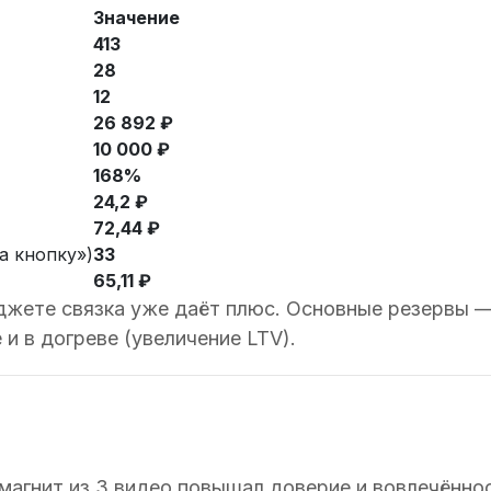
Значение
413
28
12
26 892 ₽
10 000 ₽
168%
24,2 ₽
72,44 ₽
а кнопку»)
33
65,11 ₽
жете связка уже даёт плюс. Основные резервы — 
 и в догреве (увеличение LTV).
-магнит из 3 видео повышал доверие и вовлечённо