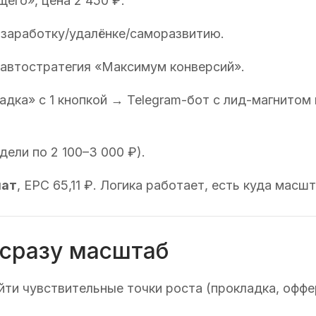
его», цена 2 450 ₽.
 заработку/удалёнке/саморазвитию.
 автостратегия «Максимум конверсий».
дка» с 1 кнопкой → Telegram-бот с лид-магнитом
дели по 2 100–3 000 ₽).
лат
, EPC 65,11 ₽. Логика работает, есть куда масш
 сразу масштаб
йти чувствительные точки роста (прокладка, оффер