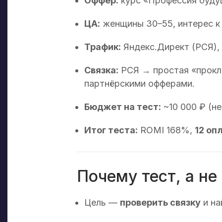
Оффер:
курс «Профессия будущ
ЦА:
женщины 30–55, интерес к
Трафик:
Яндекс.Директ (РСЯ),
Связка:
РСЯ → простая «прокла
партнёрскими офферами.
Бюджет на тест:
~10 000 ₽ (не
Итог теста:
ROMI 168%,
12 оп
Почему тест, а не
Цель —
проверить связку
и на