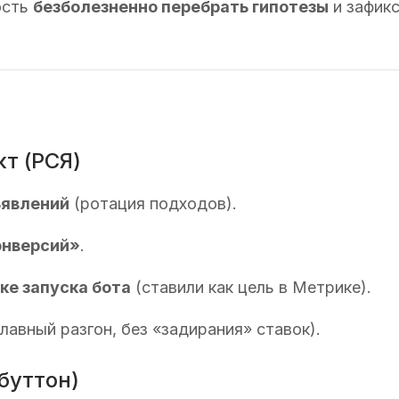
ость
безболезненно перебрать гипотезы
и зафикс
кт (РСЯ)
ъявлений
(ротация подходов).
нверсий»
.
пке запуска бота
(ставили как цель в Метрике).
лавный разгон, без «задирания» ставок).
буттон)