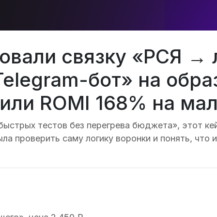
овали связку «РСЯ → 
elegram-бот» на обр
чили ROMI 168% на ма
быстрых тестов без перегрева бюджета», этот ке
ла проверить саму логику воронки и понять, что 