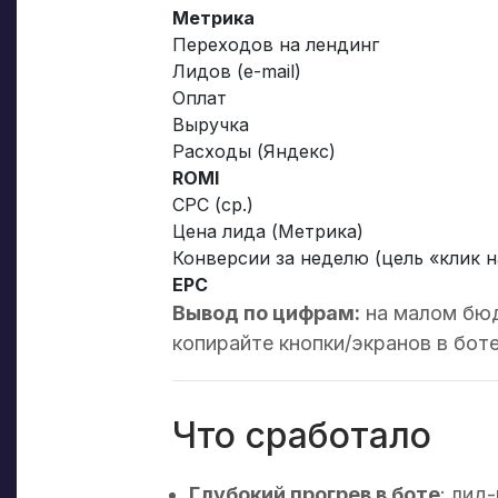
Метрика
Переходов на лендинг
Лидов (e-mail)
Оплат
Выручка
Расходы (Яндекс)
ROMI
CPC (ср.)
Цена лида (Метрика)
Конверсии за неделю (цель «клик н
EPC
Вывод по цифрам:
на малом бюд
копирайте кнопки/экранов в боте
Что сработало
Глубокий прогрев в боте
: лид