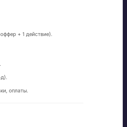
.
оффер + 1 действие).
.
д).
вки, оплаты.