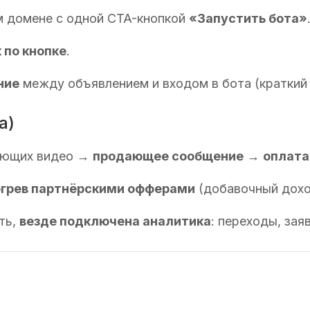
м домене с одной CTA-кнопкой
«Запустить бота»
 по кнопке
.
ние
между объявлением и входом в бота (краткий 
а)
ающих видео →
продающее сообщение
→
оплата
грев партнёрскими офферами
(добавочный дохо
ть,
везде подключена аналитика
: переходы, зая