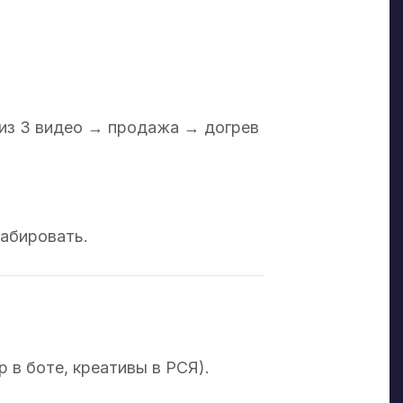
 из 3 видео → продажа → догрев
табировать.
 в боте, креативы в РСЯ).