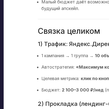
Малый бюджет даёт возможн
будущий апскейл.
Связка целиком
1) Трафик: Яндекс.Дире
1 кампания → 1 группа →
10 об
Автостратегия:
«Максимум ко
Целевая метрика:
клик по кно
Бюджет:
2 100–3 000 ₽/нед
(п
2) Прокладка (лендинг-